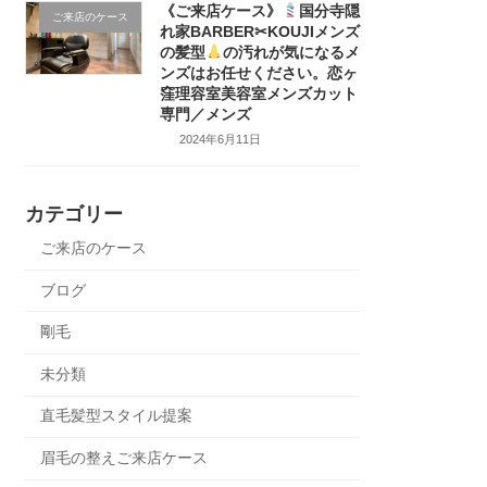
《ご来店ケース》
国分寺隠
ご来店のケース
れ家BARBER✂KOUJIメンズ
の髪型
の汚れが気になるメ
ンズはお任せください。恋ヶ
窪理容室美容室メンズカット
専門／メンズ
2024年6月11日
カテゴリー
ご来店のケース
ブログ
剛毛
未分類
直毛髪型スタイル提案
眉毛の整えご来店ケース