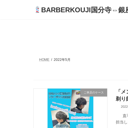
コ
ナ
BARBERKOUJI国分寺⇔銀座
ン
ビ
テ
ゲ
ン
ー
ツ
シ
へ
ョ
ス
ン
キ
に
ッ
移
プ
動
HOME
2022年5月
「メ
ご来店のケース
剃り
202
直毛
担当し