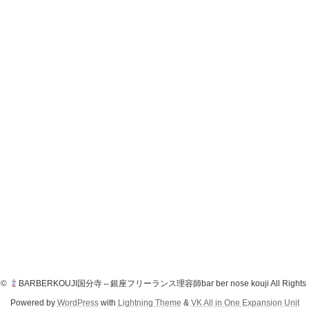
t ©
BARBERKOUJI国分寺⇔銀座フリーランス理容師bar ber nose kouji All Rights R
Powered by
WordPress
with
Lightning Theme
&
VK All in One Expansion Unit