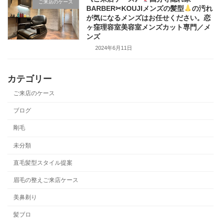
ご来店のケース
BARBER✂KOUJIメンズの髪型
の汚れ
が気になるメンズはお任せください。恋
ヶ窪理容室美容室メンズカット専門／メ
ンズ
2024年6月11日
カテゴリー
ご来店のケース
ブログ
剛毛
未分類
直毛髪型スタイル提案
眉毛の整えご来店ケース
美鼻剃り
髪ブロ