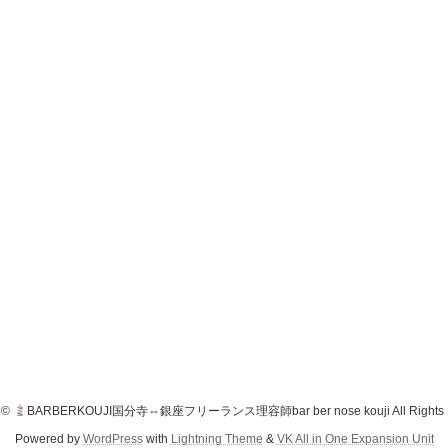
t ©
BARBERKOUJI国分寺⇔銀座フリーランス理容師bar ber nose kouji All Rights R
Powered by
WordPress
with
Lightning Theme
&
VK All in One Expansion Unit