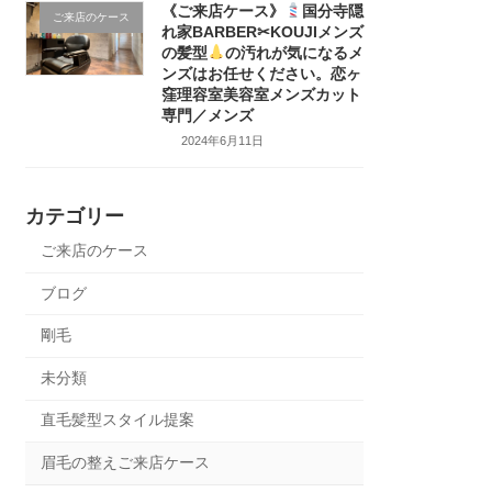
《ご来店ケース》
国分寺隠
ご来店のケース
れ家BARBER✂KOUJIメンズ
の髪型
の汚れが気になるメ
ンズはお任せください。恋ヶ
窪理容室美容室メンズカット
専門／メンズ
2024年6月11日
カテゴリー
ご来店のケース
ブログ
剛毛
未分類
直毛髪型スタイル提案
眉毛の整えご来店ケース