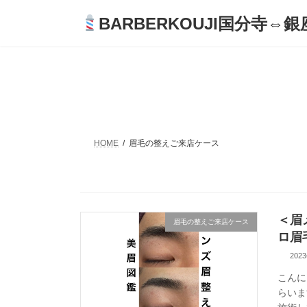
コ
ナ
BARBERKOUJI国分寺⇔銀座
ン
ビ
テ
ゲ
ン
ー
ツ
シ
へ
ョ
ス
ン
キ
に
ッ
移
プ
動
HOME
眉毛の整えご来店ケース
＜眉
眉毛の整えご来店ケース
ロ眉
202
こんに
らいま