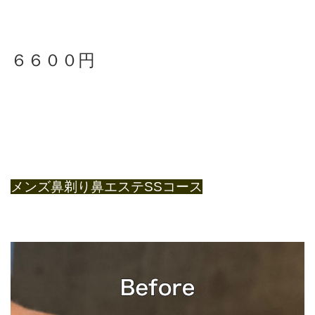
６６００円
メンズ鼻剃り鼻エステSSコース