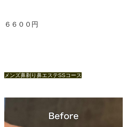
６６００円
メンズ鼻剃り鼻エステSSコース