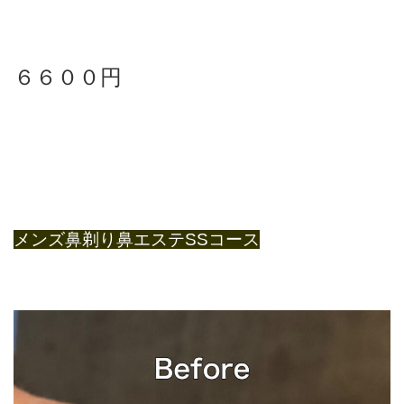
６６００円
メンズ鼻剃り鼻エステSSコース