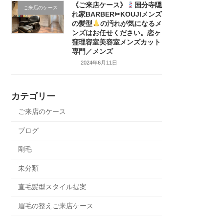
《ご来店ケース》
国分寺隠
ご来店のケース
れ家BARBER✂KOUJIメンズ
の髪型
の汚れが気になるメ
ンズはお任せください。恋ヶ
窪理容室美容室メンズカット
専門／メンズ
2024年6月11日
カテゴリー
ご来店のケース
ブログ
剛毛
未分類
直毛髪型スタイル提案
眉毛の整えご来店ケース