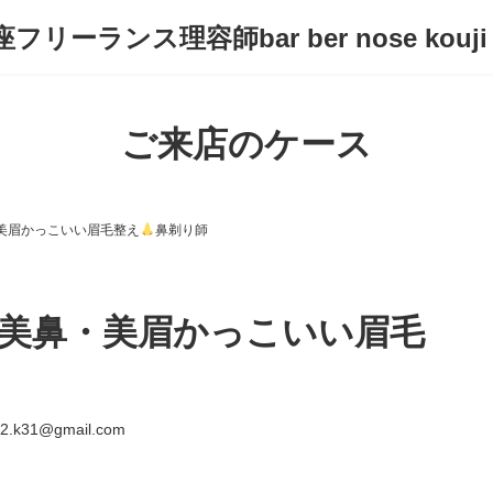
フリーランス理容師bar ber nose kouji
ご来店のケース
美眉かっこいい眉毛整え
鼻剃り師
美鼻・美眉かっこいい眉毛
i2.k31@gmail.com