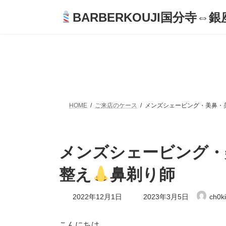
コ
ナ
BARBERKOUJI国分寺⇔銀座
ン
ビ
テ
ゲ
ン
ー
ツ
シ
へ
ョ
ス
ン
キ
に
ッ
移
プ
動
HOME
ご来店のケース
メンズシェービング・美鼻・
メンズシェービング・
整え
鼻剃り師
最
2022年12月1日
2023年3月5日
ch0k
終
更
新
こんにちは。