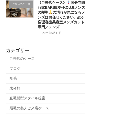
《ご来店ケース》
国分寺隠
ご来店のケース
れ家BARBER✂KOUJIメンズ
の髪型
の汚れが気になるメ
ンズはお任せください。恋ヶ
窪理容室美容室メンズカット
専門／メンズ
2024年6月11日
カテゴリー
ご来店のケース
ブログ
剛毛
未分類
直毛髪型スタイル提案
眉毛の整えご来店ケース