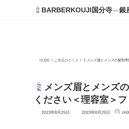
コ
ナ
BARBERKOUJI国分寺⇔銀座
ン
ビ
テ
ゲ
ン
ー
ツ
シ
へ
ョ
ス
ン
キ
に
ッ
移
プ
動
HOME
ご来店のケース
メンズ眉とメンズの髪型専
メンズ眉とメンズの
ください＜理容室＞フ
最
2023年8月25日
2023年8月25日
ch0
終
更
新