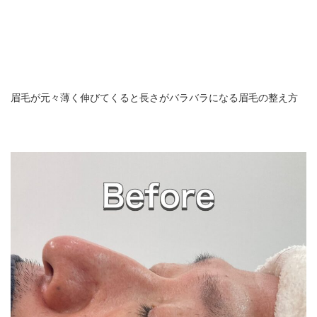
眉毛が元々薄く伸びてくると長さがバラバラになる眉毛の整え方