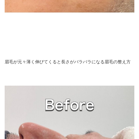
眉毛が元々薄く伸びてくると長さがバラバラになる眉毛の整え方