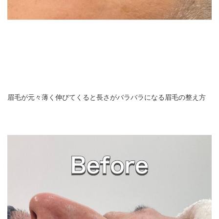
眉毛が元々薄く伸びてくると長さがバラバラになる眉毛の整え方