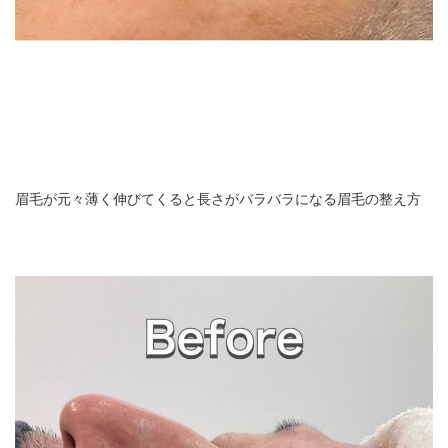
眉毛が元々薄く伸びてくると長さがバラバラになる眉毛の整え方