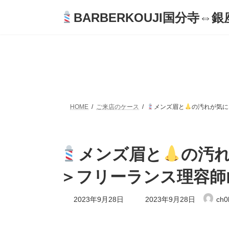
コ
ナ
BARBERKOUJI国分寺⇔銀座
ン
ビ
テ
ゲ
ン
ー
ツ
シ
へ
ョ
ス
ン
キ
に
ッ
移
プ
動
HOME
ご来店のケース
メンズ眉と
の汚れが気に
メンズ眉と
の汚
＞フリーランス理容師
最
2023年9月28日
2023年9月28日
ch0
終
更
新