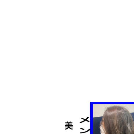
日
時
: