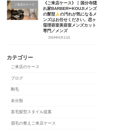
《ご来店ケース》
国分寺隠
ご来店のケース
れ家BARBER✂KOUJIメンズ
の髪型
の汚れが気になるメ
ンズはお任せください。恋ヶ
窪理容室美容室メンズカット
専門／メンズ
2024年6月11日
カテゴリー
ご来店のケース
ブログ
剛毛
未分類
直毛髪型スタイル提案
眉毛の整えご来店ケース