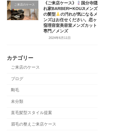
《ご来店ケース》
国分寺隠
ご来店のケース
れ家BARBER✂KOUJIメンズ
の髪型
の汚れが気になるメ
ンズはお任せください。恋ヶ
窪理容室美容室メンズカット
専門／メンズ
2024年6月11日
カテゴリー
ご来店のケース
ブログ
剛毛
未分類
直毛髪型スタイル提案
眉毛の整えご来店ケース