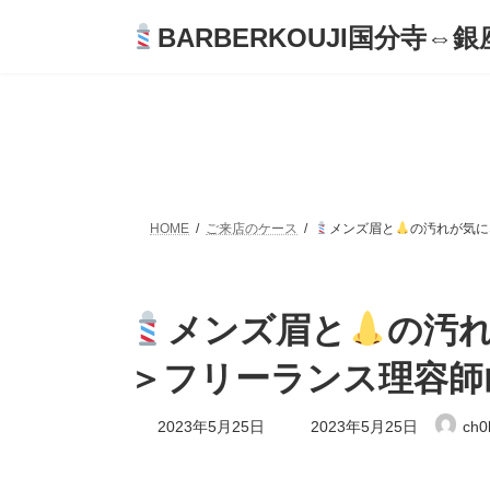
コ
ナ
BARBERKOUJI国分寺⇔銀座
ン
ビ
テ
ゲ
ン
ー
ツ
シ
へ
ョ
ス
ン
キ
に
ッ
移
プ
動
HOME
ご来店のケース
メンズ眉と
の汚れが気に
メンズ眉と
の汚
＞フリーランス理容師
最
2023年5月25日
2023年5月25日
ch0
終
更
新