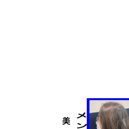
日
時
: