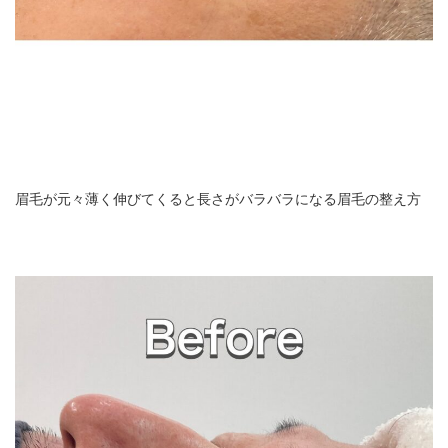
眉毛が元々薄く伸びてくると長さがバラバラになる眉毛の整え方